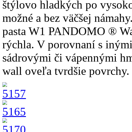
štýlovo hladkých po vysoko
možné a bez väčšej námahy.
pasta W1 PANDOMO ® Wall 
rýchla. V porovnaní s iným
sádrovými či vápennými
wall oveľa tvrdšie povrchy.