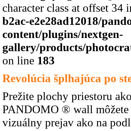
character class at offset 34 
b2ac-e2e28ad12018/pand
content/plugins/nextgen-
gallery/products/photocr
on line
183
Revolúcia šplhajúca po st
Prežite plochy priestoru ak
PANDOMO ® wall môžete za
vizuálny prejav ako na p