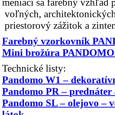
meniaci sa farebný vzhľad p
voľných, architektonických
priestorový zážitok a zint
Farebný vzorkovník PA
Mini brožúra PANDOMO 
Technické listy:
Pandomo W1 – dekoratívna
Pandomo PR – prednáter a
Pandomo SL – olejovo – 
látok