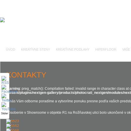
ÚVOD
KREATÍVNE STENY
KREATÍVNE PODLAHY
HIPERFLOOR
VAŠE
KONTAKTY
Warning
: preg_match(): Compilation failed: invalid range in character class at o
content/plugins/nextgen-gallery/products/photocrati_nextgen/modules/n
U nás Vám odborne poradíme a vytvoríme ponuku presne podľa vašich predst
Pôsobenie v Showroome v objekte R1 na Rožňavskej ulici bolo ukončené v okt
Slider