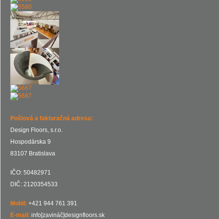
Poštová a fakturačná adresa:
Design Floors, s.r.o.
Hospodárska 9
83107 Bratislava
IČO: 50482971
DIČ: 2120354533
Mobil:
+421 944 761 391
E-mail:
info[zavináč]designfloors.sk