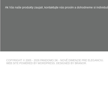
Ak Vás naše produkty zaujali, kontaktujte nás prosím a dohodneme si individuá
COPYRIGHT © 2005 - 2026 PANDOMO.SK - NOVÉ DIMENZIE PRE ELEGANCIU.
WEB SITE POWERED BY WORDPRESS. DESIGNED BY BRANOR.